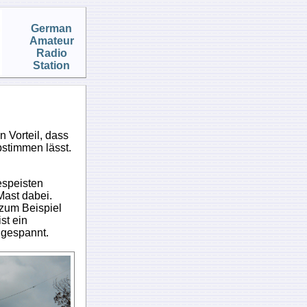
German
Amateur
Radio
Station
 Vorteil, dass
bstimmen lässt.
espeisten
ast dabei.
 zum Beispiel
st ein
 gespannt.